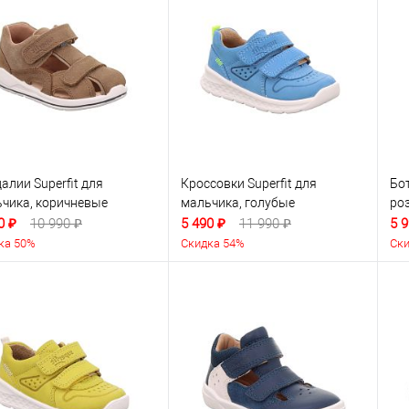
алии Superfit для
Кроссовки Superfit для
Бот
чика, коричневые
мальчика, голубые
ро
0 ₽
10 990 ₽
5 490 ₽
11 990 ₽
5 9
ка 50%
Скидка 54%
Ски