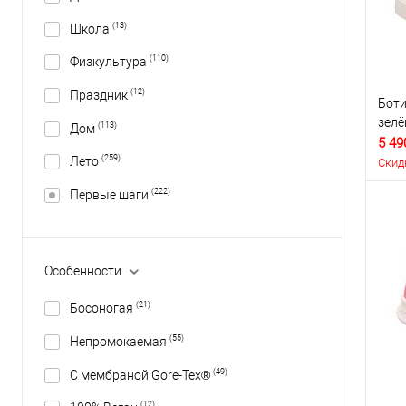
(13)
Школа
(110)
Физкультура
(12)
Праздник
Боти
зел
(113)
Дом
5 49
(259)
Лето
Скид
(222)
Первые шаги
Особенности
(21)
Босоногая
(55)
Непромокаемая
(49)
С мембраной Gore-Tex®
(12)