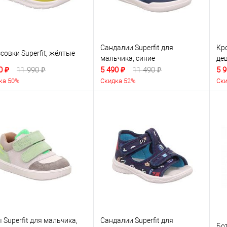
Сандалии Superfit для
Кро
совки Superfit, жёлтые
мальчика, синие
де
0 ₽
11 990 ₽
5 490 ₽
11 490 ₽
5 9
ка 50%
Скидка 52%
Ски
 Superfit для мальчика,
Сандалии Superfit для
Бо