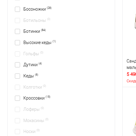
(28)
Босоножки
(0)
Ботильоны
(84)
Ботинки
(1)
Высокие кеды
(0)
Гольфы
Санд
(4)
Дутики
маль
5 49
(6)
Кеды
Скид
(0)
Колготки
(15)
Кроссовки
(0)
Лоферы
(0)
Мокасины
(0)
Носки