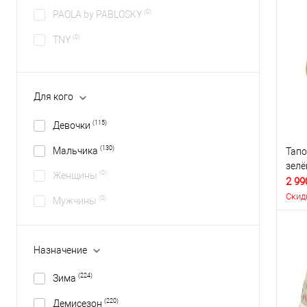
(0)
PAOLA by PABLOSKY
(0)
TNY
Для кого
(115)
Девочки
(130)
Мальчика
Тапо
зел
(0)
Женщины
2 99
Скид
(0)
Мужчины
Назначение
(224)
Зима
(220)
Демисезон