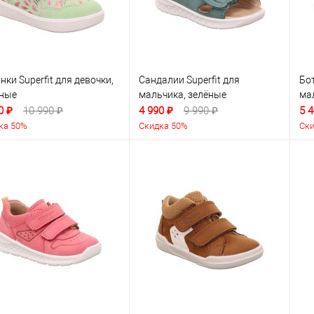
нки Superfit для девочки,
Сандалии Superfit для
Бот
ёные
мальчика, зелёные
ма
0 ₽
10 990 ₽
4 990 ₽
9 990 ₽
5 4
ка 50%
Скидка 50%
Ски