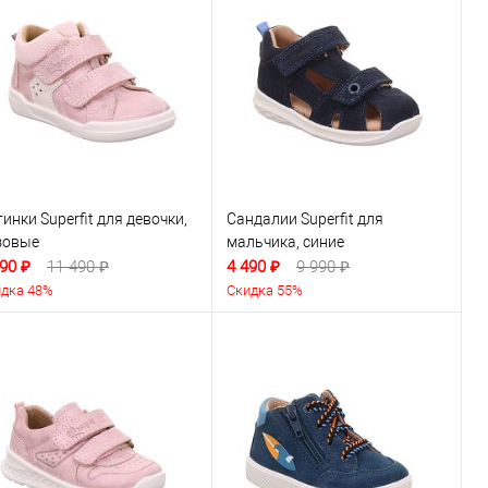
инки Superfit для девочки,
Сандалии Superfit для
зовые
мальчика, синие
90 ₽
11 490 ₽
4 490 ₽
9 990 ₽
дка 48%
Скидка 55%