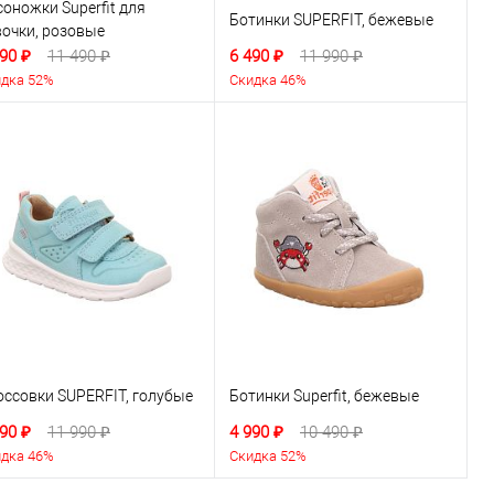
оножки Superfit для
Ботинки SUPERFIT, бежевые
вочки, розовые
90 ₽
11 490 ₽
6 490 ₽
11 990 ₽
дка 52%
Скидка 46%
оссовки SUPERFIT, голубые
Ботинки Superfit, бежевые
90 ₽
11 990 ₽
4 990 ₽
10 490 ₽
дка 46%
Скидка 52%