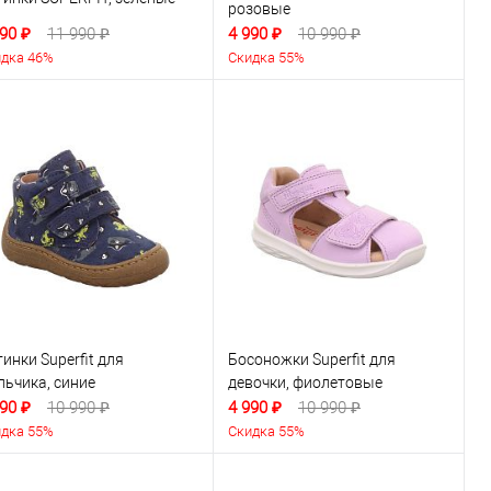
розовые
90 ₽
11 990 ₽
4 990 ₽
10 990 ₽
дка 46%
Скидка 55%
инки Superfit для
Босоножки Superfit для
льчика, синие
девочки, фиолетовые
90 ₽
10 990 ₽
4 990 ₽
10 990 ₽
дка 55%
Скидка 55%