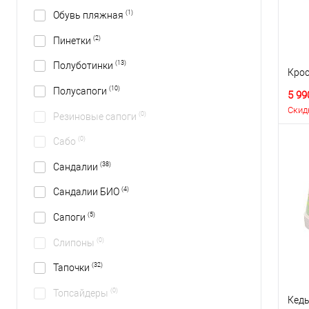
(1)
Обувь пляжная
(2)
Пинетки
(13)
Полуботинки
Крос
(10)
Полусапоги
5 99
Скид
(0)
Резиновые сапоги
(0)
Сабо
(38)
Сандалии
(4)
Сандалии БИО
(5)
Сапоги
(0)
Слипоны
(32)
Тапочки
(0)
Топсайдеры
Кеды