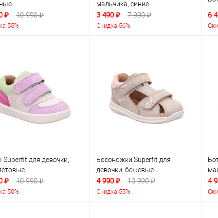
ёные
мальчика, синие
0 ₽
10 990 ₽
3 490 ₽
7 990 ₽
6 4
ка 55%
Скидка 56%
Ски
 Superfit для девочки,
Босоножки Superfit для
Бот
летовые
девочки, бежевые
ма
0 ₽
10 990 ₽
4 990 ₽
10 990 ₽
4 9
ка 50%
Скидка 55%
Ски