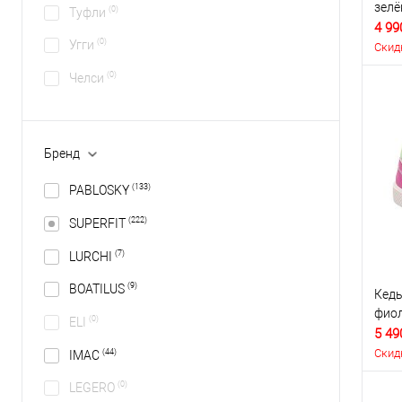
зел
(0)
Туфли
4 99
(0)
Угги
Скид
(0)
Челси
Бренд
(133)
PABLOSKY
(222)
SUPERFIT
(7)
LURCHI
(9)
BOATILUS
Кеды
фио
(0)
ELI
5 49
Скид
(44)
IMAC
(0)
LEGERO