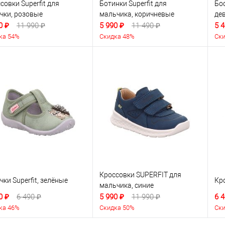
совки Superfit для
Ботинки Superfit для
Бос
чки, розовые
мальчика, коричневые
де
0 ₽
11 990 ₽
5 990 ₽
11 490 ₽
5 4
ка 54%
Скидка 48%
Ски
Кроссовки SUPERFIT для
чки Superfit, зелёные
Кр
мальчика, синие
0 ₽
6 490 ₽
5 990 ₽
11 990 ₽
6 4
ка 46%
Скидка 50%
Ски