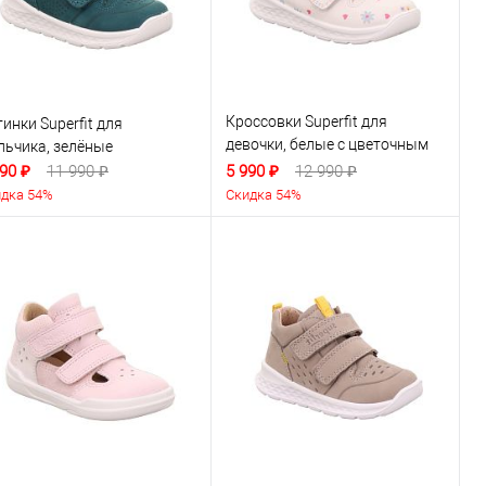
Кроссовки Superfit для
инки Superfit для
девочки, белые с цветочным
льчика, зелёные
принтом
90 ₽
11 990 ₽
5 990 ₽
12 990 ₽
дка 54%
Скидка 54%