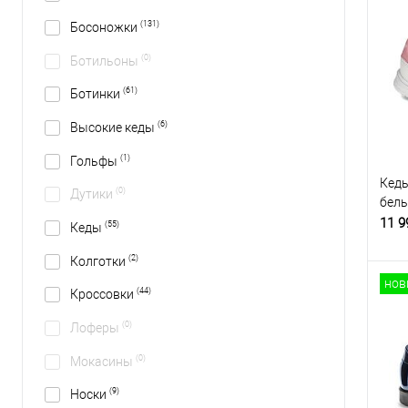
(131)
Босоножки
(0)
Ботильоны
(61)
Ботинки
(6)
Высокие кеды
(1)
Гольфы
Кеды
(0)
Дутики
бел
11 9
(55)
Кеды
(2)
Колготки
нов
(44)
Кроссовки
(0)
Лоферы
(0)
Мокасины
(9)
Носки