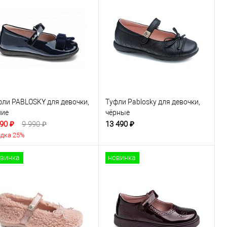
фли PABLOSKY для девочки,
Туфли Pablosky для девочки,
ние
чёрные
90 ₽
9 990 ₽
13 490 ₽
дка 25%
винка
новинка