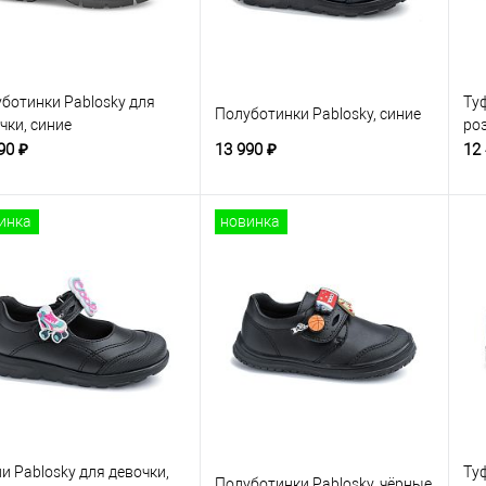
ботинки Pablosky для
Туф
Полуботинки Pablosky, синие
чки, синие
ро
90 ₽
13 990 ₽
12
инка
новинка
и Pablosky для девочки,
Ту
Полуботинки Pablosky, чёрные