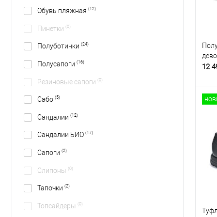
(12)
Обувь пляжная
(0)
Пинетки
Полу
(24)
Полуботинки
дево
(16)
Полусапоги
12 4
(0)
Резиновые сапоги
нов
(5)
Сабо
(12)
Сандалии
(17)
Сандалии БИО
(2)
Сапоги
(0)
Слипоны
(2)
Тапочки
(0)
Топсайдеры
Туфл