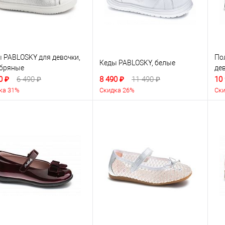
 PABLOSKY для девочки,
По
Кеды PABLOSKY, белые
ебряные
де
0 ₽
6 490 ₽
8 490 ₽
11 490 ₽
10
ка 31%
Скидка 26%
Ски