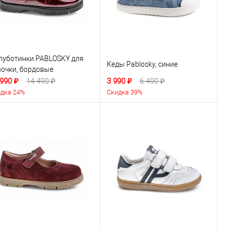
луботинки PABLOSKY для
Кеды Pablosky, синие
вочки, бордовые
 990 ₽
14 490 ₽
3 990 ₽
6 490 ₽
дка 24%
Скидка 39%