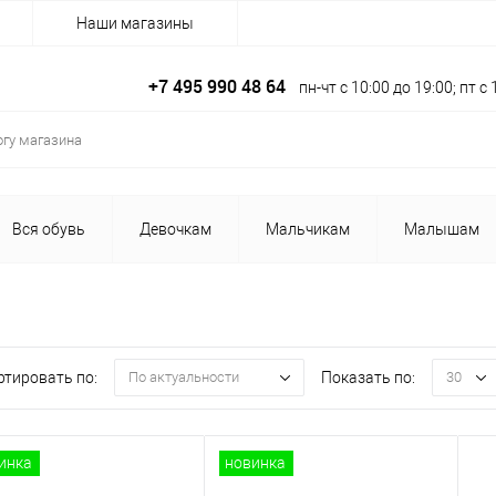
Наши магазины
+7 495 990 48 64
пн-чт с 10:00 до 19:00; пт 
Вся обувь
Девочкам
Мальчикам
Малышам
ртировать по:
Показать по:
По актуальности
30
инка
новинка