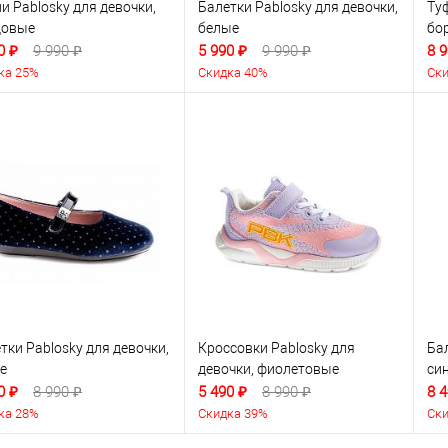
и Pablosky для девочки,
Балетки Pablosky для девочки,
Ту
довые
белые
бо
0 ₽
9 990 ₽
5 990 ₽
9 990 ₽
8 9
ка 25%
Скидка 40%
Ски
тки Pablosky для девочки,
Кроссовки Pablosky для
Бал
е
девочки, фиолетовые
си
0 ₽
8 990 ₽
5 490 ₽
8 990 ₽
8 4
ка 28%
Скидка 39%
Ски