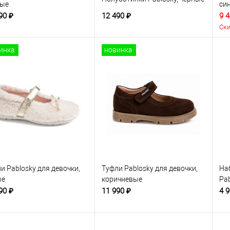
ные
си
90 ₽
12 490 ₽
9 4
Ски
инка
новинка
и Pablosky для девочки,
Туфли Pablosky для девочки,
На
ые
коричневые
Pa
90 ₽
11 990 ₽
4 9