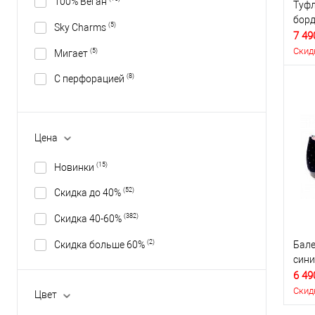
100% Веган
Туфл
бор
(5)
Sky Charms
7 49
Скид
(5)
Мигает
(8)
С перфорацией
Цена
(15)
Новинки
(52)
Скидка до 40%
(382)
Скидка 40-60%
(2)
Скидка больше 60%
Бале
сини
6 49
Скид
Цвет