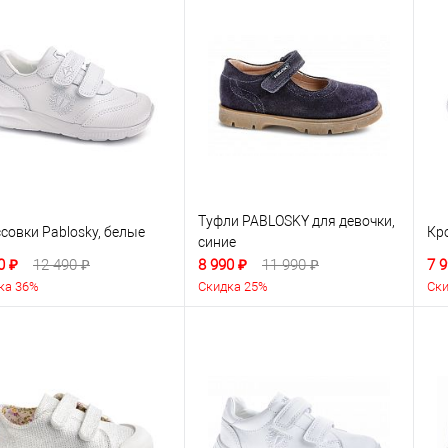
Туфли PABLOSKY для девочки,
совки Pablosky, белые
Кр
синие
0 ₽
12 490 ₽
8 990 ₽
11 990 ₽
7 9
ка 36%
Скидка 25%
Ски