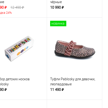
ние
чёрные
90 ₽
12 490 ₽
10 990 ₽
дка 24%
новинка
бор детских носков
Туфли Pablosky для девочки,
blosky
леопардовые
90 ₽
11 490 ₽