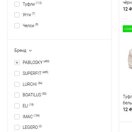
чёр
(112)
Туфли
12 4
(7)
Угги
(5)
Челси
нов
Бренд
(463)
PABLOSKY
(465)
SUPERFIT
(34)
LURCHI
(33)
BOATILUS
Туфл
бел
(16)
ELI
12 4
(134)
IMAC
(2)
LEGERO