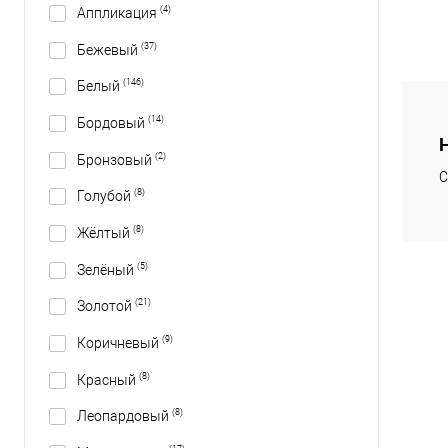
(4)
Аппликация
(37)
Бежевый
(146)
Белый
(14)
Бордовый
(2)
Бронзовый
С
(8)
Голубой
(8)
Жёлтый
(5)
Зелёный
(21)
Золотой
(9)
Коричневый
(8)
Красный
(8)
Леопардовый