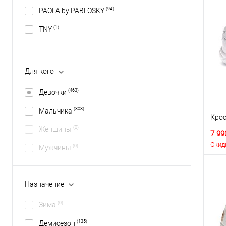
(94)
PAOLA by PABLOSKY
(1)
TNY
Для кого
(463)
Девочки
(308)
Мальчика
Крос
(0)
Женщины
7 99
Скид
(0)
Мужчины
Назначение
(0)
Зима
(135)
Демисезон