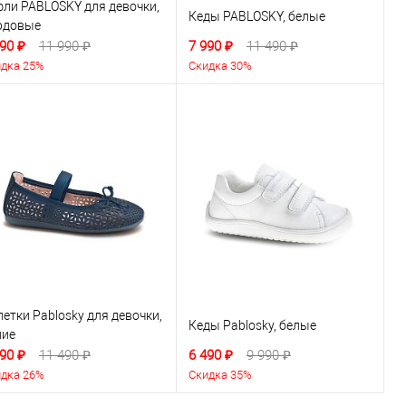
фли PABLOSKY для девочки,
Кеды PABLOSKY, белые
рдовые
90 ₽
11 990 ₽
7 990 ₽
11 490 ₽
дка 25%
Скидка 30%
етки Pablosky для девочки,
Кеды Pablosky, белые
ние
90 ₽
11 490 ₽
6 490 ₽
9 990 ₽
дка 26%
Скидка 35%