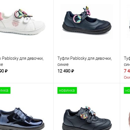
 Pablosky для девочки,
Туфли Pablosky для девочки,
Ту
ые
синие
си
90 ₽
12 490 ₽
7 4
Ски
инка
новинка
но