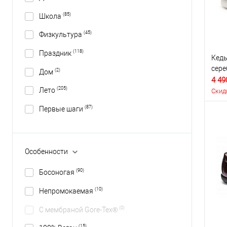
(85)
Школа
(45)
Физкультура
(118)
Праздник
Кеды
сер
(2)
Дом
4 49
(205)
Лето
Скид
(87)
Первые шаги
Особенности
(90)
Босоногая
(10)
Непромокаемая
(0)
С мембраной Gore-Tex®
(15)