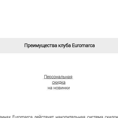
Преимущества клуба Euromarca
Персональная
скидка
на новинки
азинах Euromarca действует накопительная система скидо