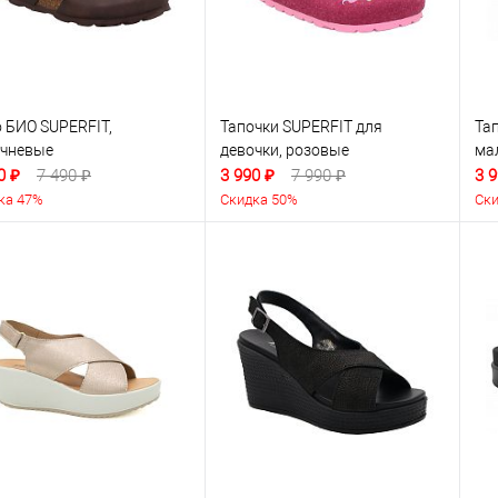
 БИО SUPERFIT,
Тапочки SUPERFIT для
Та
ичневые
девочки, розовые
ма
0 ₽
7 490 ₽
3 990 ₽
7 990 ₽
3 9
ка 47%
Скидка 50%
Ски