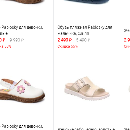
 Pablosky для девочки,
Обувь пляжная Pablosky для
Же
овые
мальчика, синяя
0 ₽
9 990 ₽
2 490 ₽
5 490 ₽
2 9
ка 55%
Скидка 55%
Ски
 Pablosky для девочки,
Женские сабо Legero, золотые
Же