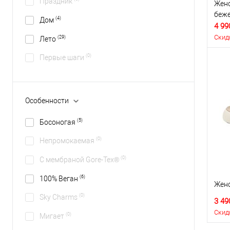
Праздник
Женс
беж
(4)
Дом
4 99
Скид
(29)
Лето
(0)
Первые шаги
Особенности
(5)
Босоногая
(0)
Непромокаемая
(0)
С мембраной Gore-Tex®
(6)
100% Веган
Женс
(0)
Sky Charms
3 49
Скид
(0)
Мигает