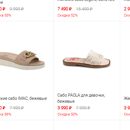
ые
0 ₽
9 990 ₽
7 490 ₽
15 490 ₽
2 9
ка 55%
Скидка 52%
Ски
Сабо PAOLA для девочки,
кие сабо IMAC, бежевые
Же
бежевые
0 ₽
7 990 ₽
3 990 ₽
7 990 ₽
3 9
ка 56%
Скидка 50%
Ски