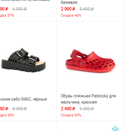
бежевая
90 ₽
6 990 ₽
2 990 ₽
5 490 ₽
дка 57%
Скидка 46%
Обувь пляжная Pablosky для
нские сабо IMAC, чёрные
мальчика, красная
90 ₽
8 990 ₽
2 490 ₽
5 490 ₽
дка 56%
Скидка 55%