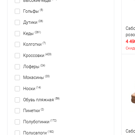
Высокие кеды
(5)
Гольфы
(26)
Дутики
Сабо
(261)
Кеды
роз
4 49
(7)
Колготки
Скид
(423)
Кроссовки
(24)
Лоферы
(20)
Мокасины
(14)
Носки
(59)
Обувь пляжная
(2)
Пинетки
(172)
Полуботинки
Сабо
(182)
Полусапоги