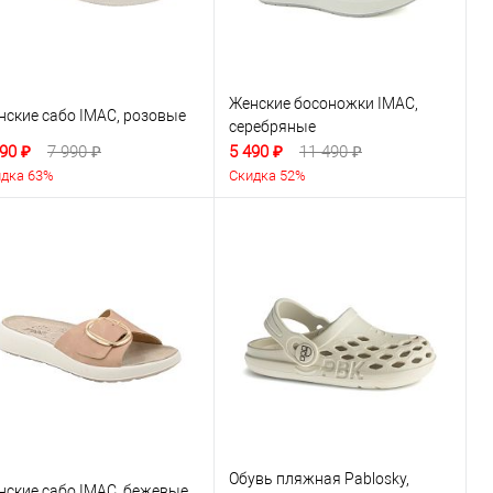
Женские босоножки IMAC,
нские сабо IMAC, розовые
серебряные
90 ₽
7 990 ₽
5 490 ₽
11 490 ₽
дка 63%
Скидка 52%
Обувь пляжная Pablosky,
нские сабо IMAC, бежевые