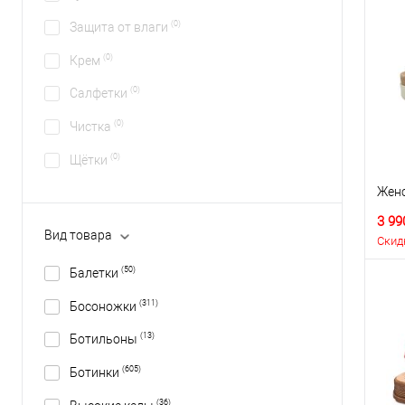
(0)
Защита от влаги
(0)
Крем
(0)
Салфетки
(0)
Чистка
(0)
Щётки
Женс
3 99
Вид товара
Скид
(50)
Балетки
(311)
Босоножки
(13)
Ботильоны
(605)
Ботинки
(36)