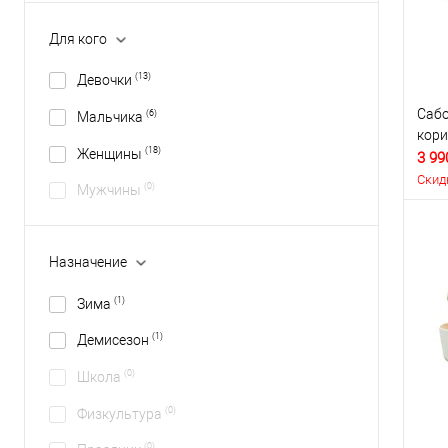
Для кого
(13)
Девочки
Сабо
(6)
Мальчика
кор
(18)
Женщины
3 99
Скид
(0)
Мужчины
Назначение
(1)
Зима
(1)
Демисезон
(0)
Школа
(0)
Физкультура
(0)