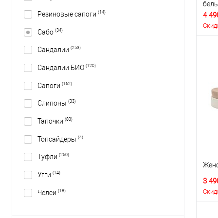
бел
(14)
Резиновые сапоги
4 49
Скид
(34)
Сабо
(253)
Сандалии
(120)
Сандалии БИО
(162)
Сапоги
(33)
Слипоны
(83)
Тапочки
(4)
Топсайдеры
(250)
Туфли
Женс
(14)
Угги
3 49
Скид
(18)
Челси