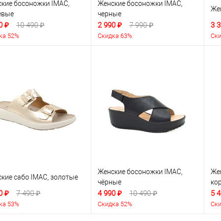
кие босоножки IMAC,
Женские босоножки IMAC,
Же
евые
черные
0 ₽
10 490 ₽
2 990 ₽
7 990 ₽
3 3
ка 52%
Скидка 63%
Ски
Женские босоножки IMAC,
Же
кие сабо IMAC, золотые
чёрные
ко
0 ₽
7 490 ₽
4 990 ₽
10 490 ₽
5 4
ка 53%
Скидка 52%
Ски