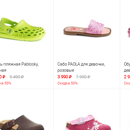
ь пляжная Pablosky,
Сабо PAOLA для девочки,
Об
ная
розовые
де
0 ₽
5 490 ₽
3 990 ₽
7 990 ₽
2 9
ка 55%
Скидка 50%
Ски