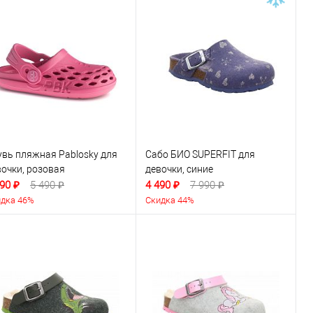
увь пляжная Pablosky для
Сабо БИО SUPERFIT для
вочки, розовая
девочки, синие
90 ₽
5 490 ₽
4 490 ₽
7 990 ₽
дка 46%
Скидка 44%