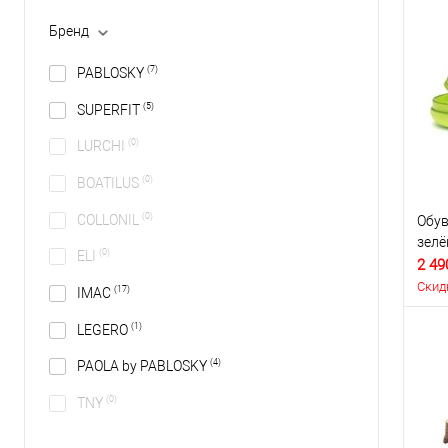
Бренд
(7)
PABLOSKY
(5)
SUPERFIT
(0)
LURCHI
(0)
BOATILUS
(0)
COLLONIL
Обув
зелё
(0)
ELI
2 49
Скид
(17)
IMAC
(1)
LEGERO
(4)
PAOLA by PABLOSKY
(0)
TNY