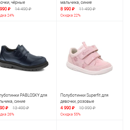
вочки, чёрные
мальчика, синие
 990 ₽
14 490 ₽
8 990 ₽
11 490 ₽
дка 24%
Скидка 22%
луботинки PABLOSKY для
Полуботинки Superfit для
льчика, синие
девочки, розовые
90 ₽
13 490 ₽
4 990 ₽
10 990 ₽
дка 26%
Скидка 55%