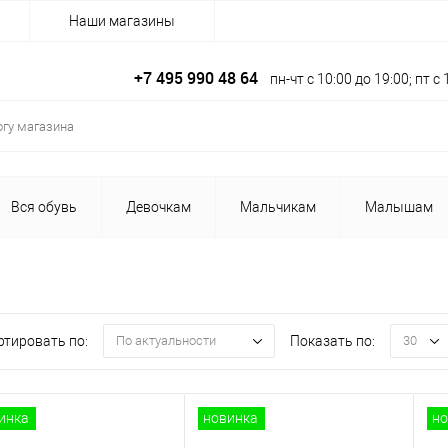
Наши магазины
+7 495 990 48 64
пн-чт с 10:00 до 19:00; пт 
Вся обувь
Девочкам
Мальчикам
Малышам
ртировать по:
Показать по:
По актуальности
30
инка
новинка
но