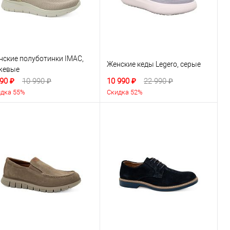
нские полуботинки IMAC,
Женские кеды Legero, серые
жевые
90 ₽
10 990 ₽
10 990 ₽
22 990 ₽
дка 55%
Скидка 52%