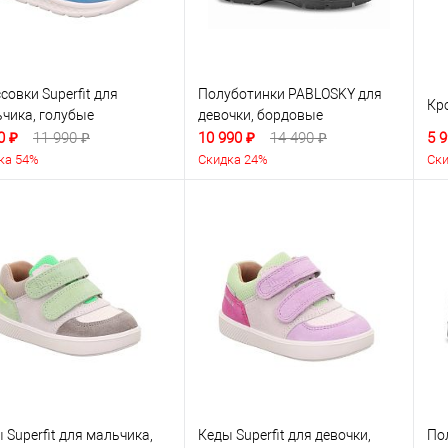
совки Superfit для
Полуботинки PABLOSKY для
Кро
чика, голубые
девочки, бордовые
0 ₽
11 990 ₽
10 990 ₽
14 490 ₽
5 9
ка 54%
Скидка 24%
Ски
 Superfit для мальчика,
Кеды Superfit для девочки,
По