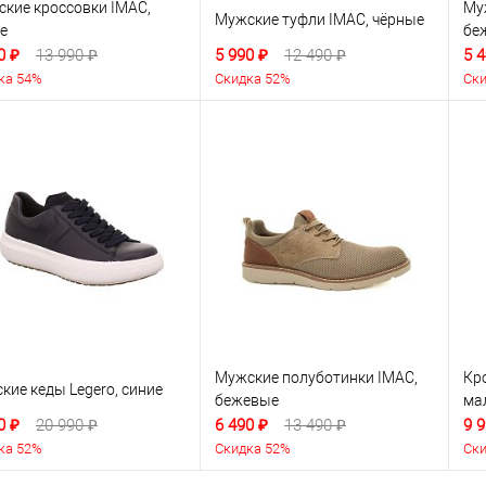
кие кроссовки IMAC,
Му
Мужские туфли IMAC, чёрные
е
бе
0 ₽
13 990 ₽
5 990 ₽
12 490 ₽
5 4
ка 54%
Скидка 52%
Ски
Мужские полуботинки IMAC,
Кр
кие кеды Legero, синие
бежевые
ма
0 ₽
20 990 ₽
6 490 ₽
13 490 ₽
9 9
ка 52%
Скидка 52%
Ски