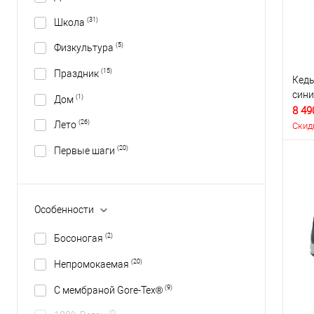
(31)
Школа
(5)
Физкультура
(15)
Праздник
Кеды
сини
(1)
Дом
8 49
(26)
Лето
Скид
(20)
Первые шаги
Особенности
(2)
Босоногая
(20)
Непромокаемая
(9)
С мембраной Gore-Tex®
(0)