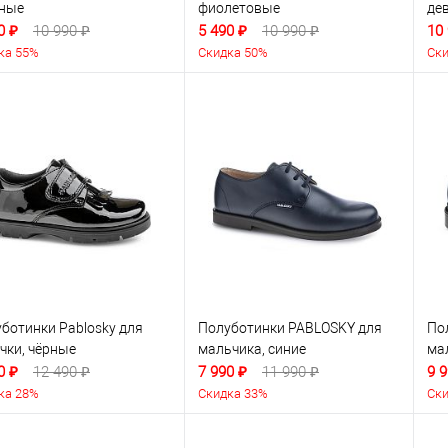
ёные
фиолетовые
де
0 ₽
10 990 ₽
5 490 ₽
10 990 ₽
10
ка 55%
Скидка 50%
Ски
ботинки Pablosky для
Полуботинки PABLOSKY для
По
чки, чёрные
мальчика, синие
ма
0 ₽
12 490 ₽
7 990 ₽
11 990 ₽
9 9
ка 28%
Скидка 33%
Ски