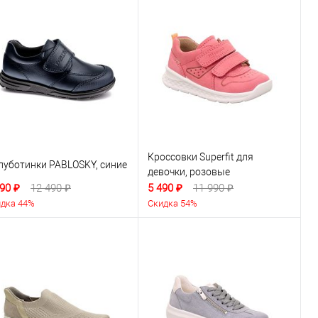
Кроссовки Superfit для
луботинки PABLOSKY, синие
девочки, розовые
90 ₽
12 490 ₽
5 490 ₽
11 990 ₽
дка 44%
Скидка 54%