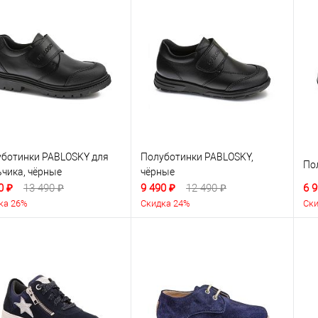
ботинки PABLOSKY для
Полуботинки PABLOSKY,
По
чика, чёрные
чёрные
0 ₽
13 490 ₽
9 490 ₽
12 490 ₽
6 9
ка 26%
Скидка 24%
Ски