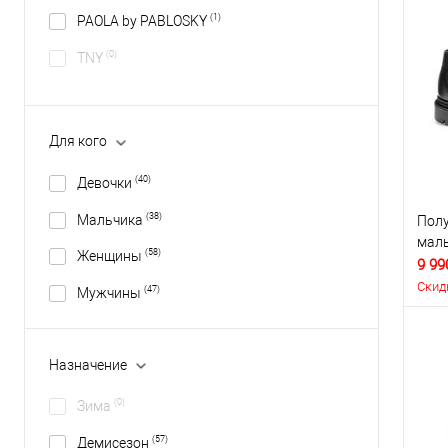
(1)
PAOLA by PABLOSKY
(0)
TNY
Для кого
(40)
Девочки
(38)
Мальчика
Полу
маль
(58)
Женщины
9 99
Скид
(47)
Мужчины
Назначение
(0)
Зима
(57)
Демисезон