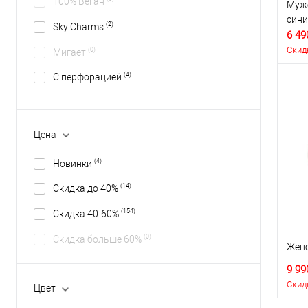
100% Веган
Мужс
сини
(2)
Sky Charms
6 49
Скид
(0)
Мигает
(4)
С перфорацией
Цена
(4)
Новинки
(14)
Скидка до 40%
(154)
Скидка 40-60%
(0)
Скидка больше 60%
Женс
9 99
Скид
Цвет