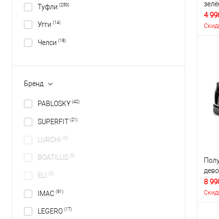
зел
(250)
Туфли
4 99
(14)
Угги
Скид
(18)
Челси
Бренд
(42)
PABLOSKY
(21)
SUPERFIT
(0)
LURCHI
(0)
BOATILUS
Полу
дево
(0)
ELI
8 99
Скид
(91)
IMAC
(17)
LEGERO