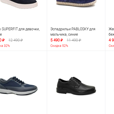
 SUPERFIT для девочки,
Эспадрильи PABLOSKY для
Же
е
мальчика, синие
бе
0 ₽
12 490 ₽
5 490 ₽
11 490 ₽
4 9
ка 32%
Скидка 52%
Ски