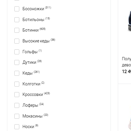
(311)
Босоножки
(13)
Ботильоны
(605)
Ботинки
(36)
Высокие кеды
(1)
Гольфы
Полу
(26)
Дутики
дево
12 4
(261)
Кеды
(2)
Колготки
(423)
Кроссовки
(24)
Лоферы
(20)
Мокасины
(9)
Носки