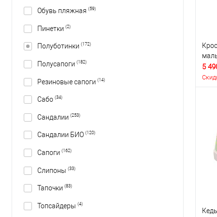
(59)
Обувь пляжная
(2)
Пинетки
Крос
(172)
Полуботинки
маль
(182)
Полусапоги
5 49
Скид
(14)
Резиновые сапоги
(34)
Сабо
(253)
Сандалии
(120)
Сандалии БИО
(162)
Сапоги
(33)
Слипоны
(83)
Тапочки
(4)
Топсайдеры
Кеды