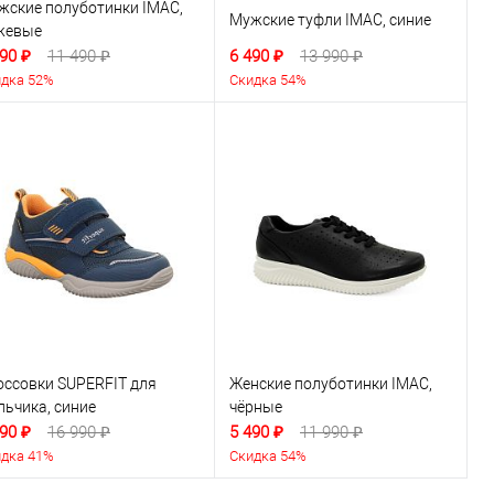
жские полуботинки IMAC,
Мужские туфли IMAC, синие
жевые
90 ₽
11 490 ₽
6 490 ₽
13 990 ₽
дка 52%
Скидка 54%
оссовки SUPERFIT для
Женские полуботинки IMAC,
льчика, синие
чёрные
90 ₽
16 990 ₽
5 490 ₽
11 990 ₽
дка 41%
Скидка 54%