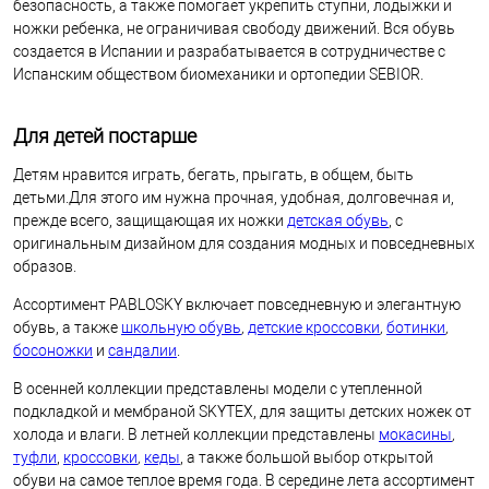
безопасность, а также помогает укрепить ступни, лодыжки и
ножки ребенка, не ограничивая свободу движений. Вся обувь
создается в Испании и разрабатывается в сотрудничестве с
Испанским обществом биомеханики и ортопедии SEBIOR.
Для детей постарше
Детям нравится играть, бегать, прыгать, в общем, быть
детьми.Для этого им нужна прочная, удобная, долговечная и,
прежде всего, защищающая их ножки
детская обувь
, с
оригинальным дизайном для создания модных и повседневных
образов.
Ассортимент PABLOSKY включает повседневную и элегантную
обувь, а также
школьную обувь
,
детские кроссовки
,
ботинки
,
босоножки
и
сандалии
.
В осенней коллекции представлены модели с утепленной
подкладкой и мембраной SKYTEX, для защиты детских ножек от
холода и влаги. В летней коллекции представлены
мокасины
,
туфли
,
кроссовки
,
кеды
, а также большой выбор открытой
обуви на самое теплое время года. В середине лета ассортимент