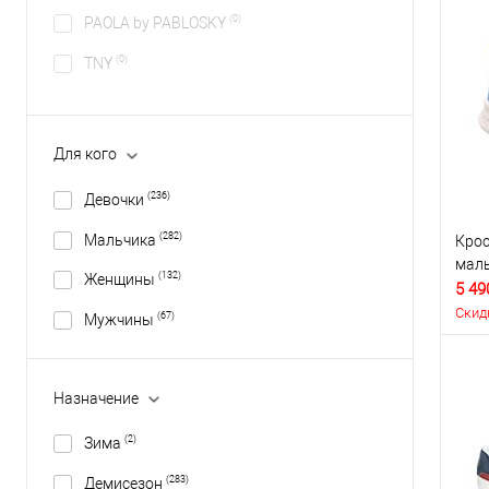
(0)
PAOLA by PABLOSKY
(0)
TNY
Для кого
(236)
Девочки
(282)
Мальчика
Крос
маль
(132)
Женщины
5 49
Скид
(67)
Мужчины
Назначение
(2)
Зима
(283)
Демисезон