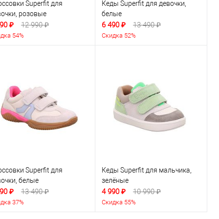
ссовки Superfit для
Кеды Superfit для девочки,
вочки, розовые
белые
90 ₽
12 990 ₽
6 490 ₽
13 490 ₽
дка 54%
Скидка 52%
ссовки Superfit для
Кеды Superfit для мальчика,
вочки, белые
зелёные
90 ₽
13 490 ₽
4 990 ₽
10 990 ₽
дка 37%
Скидка 55%