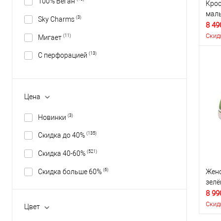
100% Веган
Крос
маль
(3)
Sky Charms
8 49
Скид
(11)
Мигает
(13)
С перфорацией
Цена
(3)
Новинки
(135)
Скидка до 40%
(521)
Скидка 40-60%
(6)
Скидка больше 60%
Женс
зел
8 99
Скид
Цвет