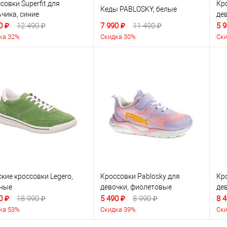
совки Superfit для
Кро
Кеды PABLOSKY, белые
чика, синие
де
0 ₽
12 490 ₽
7 990 ₽
11 490 ₽
5 9
ка 32%
Скидка 30%
Ски
кие кроссовки Legero,
Кроссовки Pablosky для
Кро
ёные
девочки, фиолетовые
де
0 ₽
18 990 ₽
5 490 ₽
8 990 ₽
8 4
ка 53%
Скидка 39%
Ски