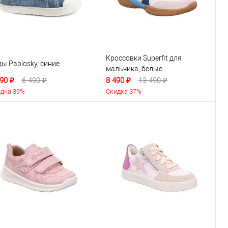
Кроссовки Superfit для
ы Pablosky, синие
мальчика, белые
90 ₽
6 490 ₽
8 490 ₽
13 490 ₽
дка 39%
Скидка 37%