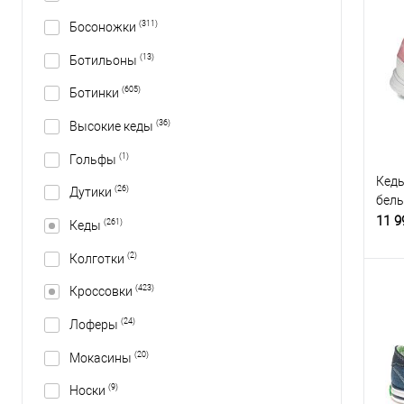
(311)
Босоножки
(13)
Ботильоны
(605)
Ботинки
(36)
Высокие кеды
(1)
Гольфы
Кеды
(26)
Дутики
бел
11 9
(261)
Кеды
(2)
Колготки
(423)
Кроссовки
(24)
Лоферы
(20)
Мокасины
(9)
Носки