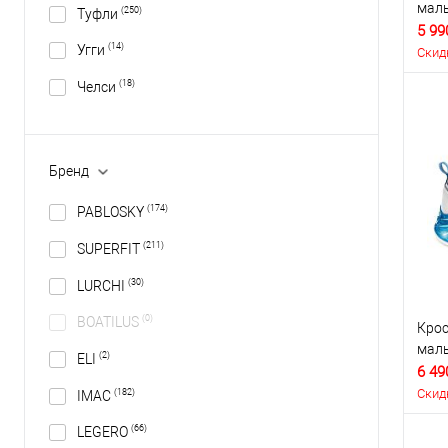
маль
(250)
Туфли
5 99
(14)
Угги
Скид
(18)
Челси
Бренд
(174)
PABLOSKY
(211)
SUPERFIT
(30)
LURCHI
(0)
BOATILUS
Крос
маль
(2)
ELI
6 49
Скид
(182)
IMAC
(66)
LEGERO