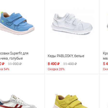
совки Superfit для
Кр
Кеды PABLOSKY, белые
чика, голубые
ма
0 ₽
11 990 ₽
8 490 ₽
11 490 ₽
5 4
ка 54%
Скидка 26%
Ски