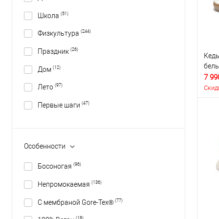
(51)
Школа
(244)
Физкультура
(26)
Праздник
Кеды
бел
(12)
Дом
7 99
(97)
Лето
Скид
(47)
Первые шаги
Особенности
(96)
Босоногая
(136)
Непромокаемая
(77)
С мембраной Gore-Tex®
(18)