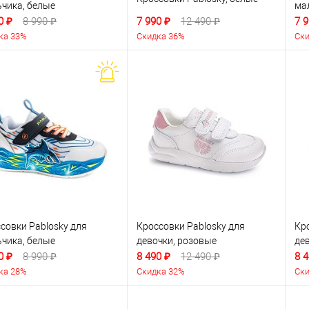
чика, белые
ма
0 ₽
8 990 ₽
7 990 ₽
12 490 ₽
7 9
ка 33%
Скидка 36%
Ски
совки Pablosky для
Кроссовки Pablosky для
Кро
чика, белые
девочки, розовые
де
0 ₽
8 990 ₽
8 490 ₽
12 490 ₽
8 4
ка 28%
Скидка 32%
Ски