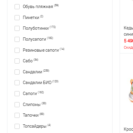
(59)
Обувь пляжная
(2)
Пинетки
Кеды
(172)
Полуботинки
сини
(182)
Полусапоги
5 49
Скид
(14)
Резиновые сапоги
(34)
Сабо
(253)
Сандалии
(120)
Сандалии БИО
(162)
Сапоги
(33)
Слипоны
(83)
Тапочки
(4)
Топсайдеры
Крос