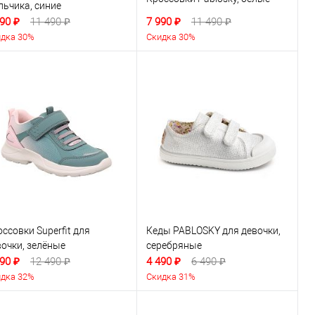
льчика, синие
90 ₽
11 490 ₽
7 990 ₽
11 490 ₽
дка 30%
Скидка 30%
ссовки Superfit для
Кеды PABLOSKY для девочки,
вочки, зелёные
серебряные
90 ₽
12 490 ₽
4 490 ₽
6 490 ₽
дка 32%
Скидка 31%