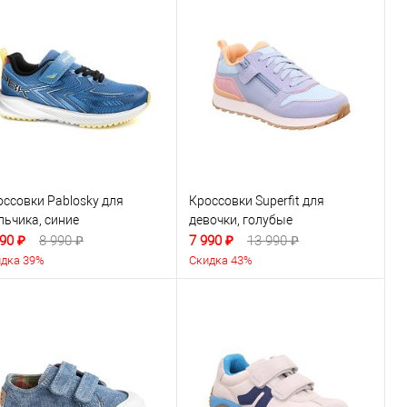
оссовки Pablosky для
Кроссовки Superfit для
льчика, синие
девочки, голубые
90 ₽
8 990 ₽
7 990 ₽
13 990 ₽
дка 39%
Скидка 43%