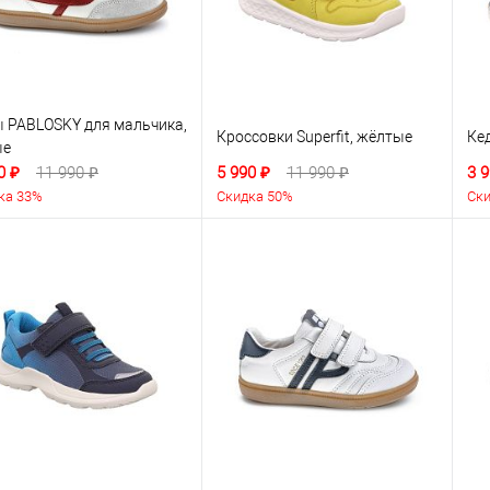
 PABLOSKY для мальчика,
Кроссовки Superfit, жёлтые
Кед
ые
0 ₽
11 990 ₽
5 990 ₽
11 990 ₽
3 9
ка 33%
Скидка 50%
Ски