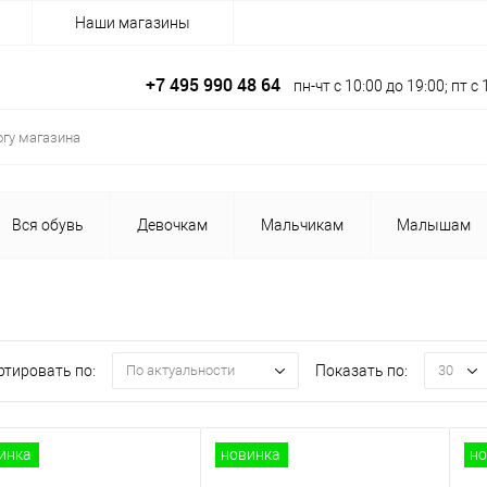
Наши магазины
+7 495 990 48 64
пн-чт с 10:00 до 19:00; пт 
Вся обувь
Девочкам
Мальчикам
Малышам
ртировать по:
Показать по:
По актуальности
30
инка
новинка
но