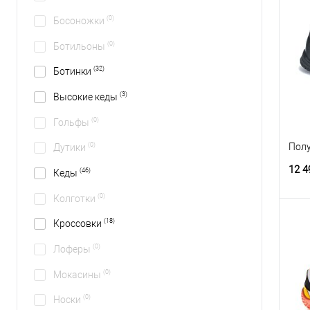
(0)
Босоножки
(0)
Ботильоны
(32)
Ботинки
(3)
Высокие кеды
(0)
Гольфы
Полу
(0)
Дутики
12 4
(46)
Кеды
(0)
Колготки
(18)
Кроссовки
(0)
Лоферы
(0)
Мокасины
(0)
Носки