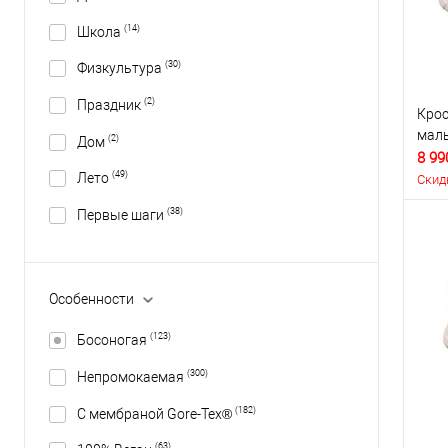
(14)
Школа
(30)
Физкультура
(2)
Праздник
Крос
маль
(2)
Дом
8 99
(49)
Лето
Скид
(38)
Первые шаги
Особенности
(123)
Босоногая
(300)
Непромокаемая
(182)
С мембраной Gore-Tex®
(63)