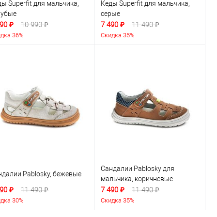
ы Superfit для мальчика,
Кеды Superfit для мальчика,
лубые
серые
90 ₽
10 990 ₽
7 490 ₽
11 490 ₽
дка 36%
Скидка 35%
Сандалии Pablosky для
ндалии Pablosky, бежевые
мальчика, коричневые
90 ₽
11 490 ₽
7 490 ₽
11 490 ₽
дка 30%
Скидка 35%