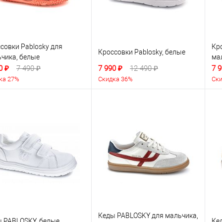
совки Pablosky для
Кр
Кроссовки Pablosky, белые
чика, белые
ма
0 ₽
7 490 ₽
7 990 ₽
12 490 ₽
7 9
ка 27%
Скидка 36%
Ски
Кеды PABLOSKY для мальчика,
 PABLOSKY, белые
Кед