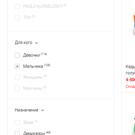
(0)
PAOLA by PABLOSKY
(0)
TNY
Для кого
(114)
Девочки
(123)
Мальчика
Кеды
гол
(0)
Женщины
4 49
Скид
(0)
Мужчины
Назначение
(0)
Зима
(44)
Демисезон