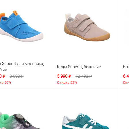
 Superfit для мальчика,
Кеды Superfit, бежевые
Бо
убые
0 ₽
8 990 ₽
5 990 ₽
12 490 ₽
6 4
ка 50%
Скидка 52%
Ски