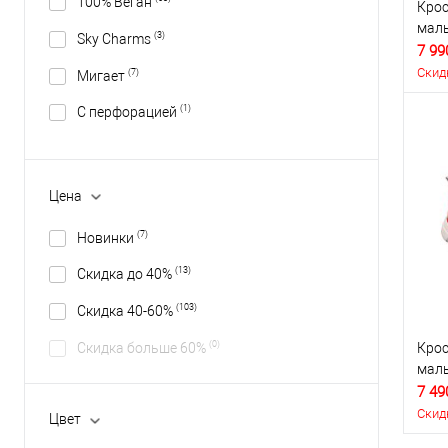
100% Веган
Крос
маль
(3)
Sky Charms
7 99
Скид
(7)
Мигает
(1)
С перфорацией
Цена
(7)
Новинки
(13)
Скидка до 40%
(103)
Скидка 40-60%
(0)
Скидка больше 60%
Крос
маль
7 49
Скид
Цвет