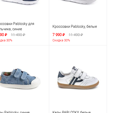
оссовки Pablosky для
Кроссовки Pablosky, белые
льчика, синие
90 ₽
11 490 ₽
7 990 ₽
11 490 ₽
дка 30%
Скидка 30%
ы Pablosky, синие
Кеды PABLOSKY, белые