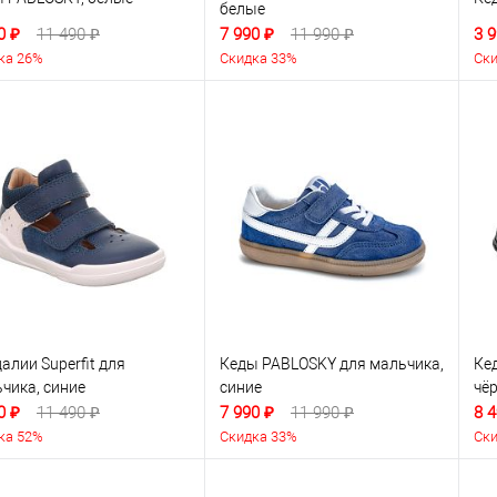
белые
0 ₽
11 490 ₽
7 990 ₽
11 990 ₽
3 9
ка 26%
Скидка 33%
Ски
алии Superfit для
Кеды PABLOSKY для мальчика,
Ке
чика, синие
синие
чё
0 ₽
11 490 ₽
7 990 ₽
11 990 ₽
8 4
ка 52%
Скидка 33%
Ски