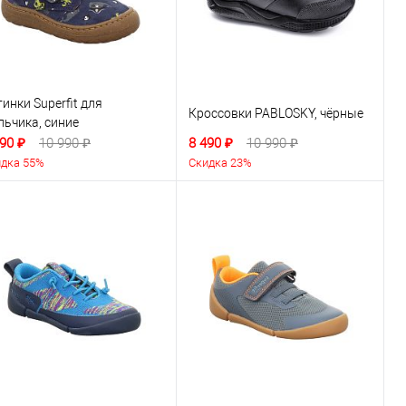
инки Superfit для
Кроссовки PABLOSKY, чёрные
льчика, синие
90 ₽
10 990 ₽
8 490 ₽
10 990 ₽
дка 55%
Скидка 23%