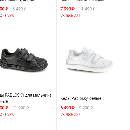
90 ₽
6 490 ₽
7 990 ₽
11 490 ₽
дка 39%
Скидка 30%
ды PABLOSKY для мальчика,
Кеды Pablosky, белые
рные
90 ₽
11 990 ₽
6 490 ₽
9 990 ₽
дка 29%
Скидка 35%