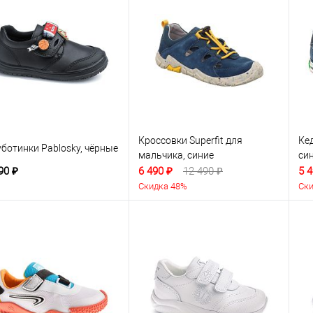
Кроссовки Superfit для
Ке
ботинки Pablosky, чёрные
мальчика, синие
си
90 ₽
6 490 ₽
12 490 ₽
5 4
Скидка 48%
Ски