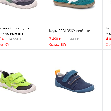
совки Superfit для
Бот
Кеды PABLOSKY, зелёные
чика, зелёные
ма
0 ₽
14 990 ₽
7 490 ₽
11 990 ₽
4 9
ка 40%
Скидка 38%
Ски