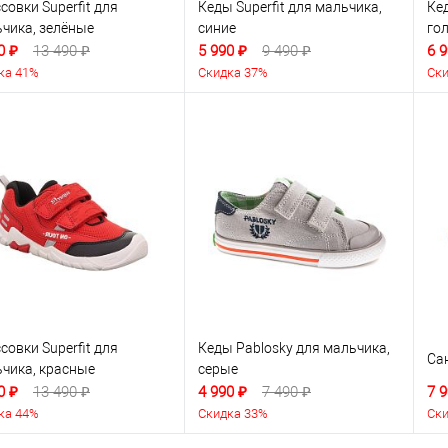
совки Superfit для
Кеды Superfit для мальчика,
Кед
чика, зелёные
синие
го
0 ₽
13 490 ₽
5 990 ₽
9 490 ₽
6 9
ка 41%
Скидка 37%
Ски
совки Superfit для
Кеды Pablosky для мальчика,
Са
чика, красные
серые
0 ₽
13 490 ₽
4 990 ₽
7 490 ₽
7 9
ка 44%
Скидка 33%
Ски