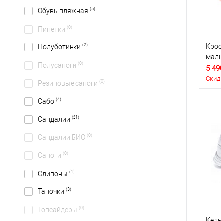
(5)
Обувь пляжная
(0)
Пинетки
Крос
(2)
Полуботинки
маль
(0)
Полусапоги
5 49
Скид
(0)
Резиновые сапоги
(4)
Сабо
(21)
Сандалии
(0)
Сандалии БИО
(0)
Сапоги
(1)
Слипоны
(3)
Тапочки
(0)
Топсайдеры
Кеды