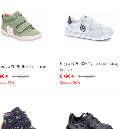
Кеды PABLOSKY для мальчика,
тинки SUPERFIT, зелёные
белые
90 ₽
11 990 ₽
8 490 ₽
11 490 ₽
дка 46%
Скидка 26%