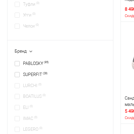
(0)
Туфли
8 49
(0)
Угги
Скид
(0)
Челси
Бренд
(95)
PABLOSKY
(28)
SUPERFIT
(0)
LURCHI
(0)
BOATILUS
Санд
маль
(0)
ELI
5 49
Скид
(0)
IMAC
(0)
LEGERO