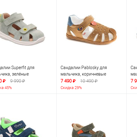
алии Superfit для
Сандалии Pablosky для
Са
чика, зелёные
мальчика, коричневые
ма
0 ₽
9 990 ₽
7 490 ₽
10 490 ₽
7 9
ка 45%
Скидка 29%
Ски