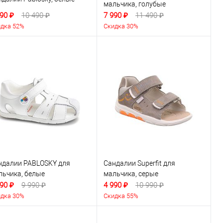
мальчика, голубые
90 ₽
10 490 ₽
7 990 ₽
11 490 ₽
дка 52%
Скидка 30%
ндалии PABLOSKY для
Сандалии Superfit для
льчика, белые
мальчика, серые
90 ₽
9 990 ₽
4 990 ₽
10 990 ₽
дка 30%
Скидка 55%