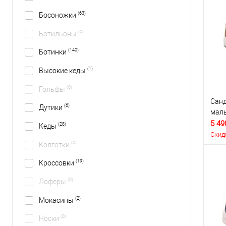
(63)
Босоножки
(0)
Ботильоны
(140)
Ботинки
(1)
Высокие кеды
(0)
Гольфы
Санд
(6)
Дутики
маль
5 49
(28)
Кеды
Скид
(0)
Колготки
(19)
Кроссовки
(0)
Лоферы
(2)
Мокасины
(0)
Носки