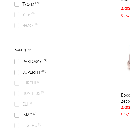
(19)
Туфли
4 99
(0)
Угги
Скид
(0)
Челси
Бренд
(29)
PABLOSKY
(38)
SUPERFIT
(0)
LURCHI
(0)
BOATILUS
Босо
дево
(0)
ELI
4 99
Скид
(7)
IMAC
(0)
LEGERO