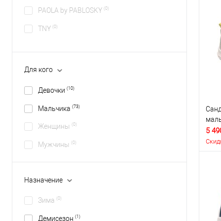
(0)
PAOLA by PABLOSKY
(0)
TNY
Для кого
(10)
Девочки
(73)
Мальчика
Санд
маль
(0)
Женщины
5 49
Скид
(0)
Мужчины
Назначение
(0)
Зима
(1)
Демисезон