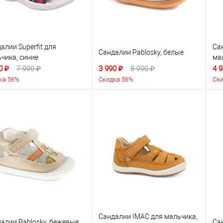
алии Superfit для
Сан
Сандалии Pablosky, белые
чика, синие
ма
0 ₽
7 990 ₽
3 990 ₽
8 990 ₽
4 9
ка 56%
Скидка 56%
Ски
Сандалии IMAC для мальчика,
алии Pablosky, бежевые
Са