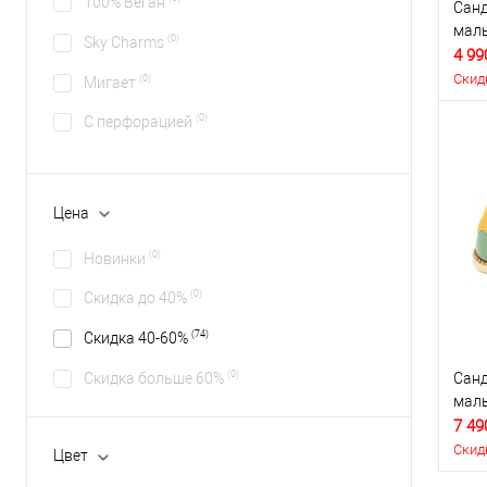
100% Веган
Санд
маль
(0)
Sky Charms
4 99
Скид
(0)
Мигает
(0)
С перфорацией
Цена
(0)
Новинки
(0)
Скидка до 40%
(74)
Скидка 40-60%
(0)
Скидка больше 60%
Санд
маль
7 49
Скид
Цвет