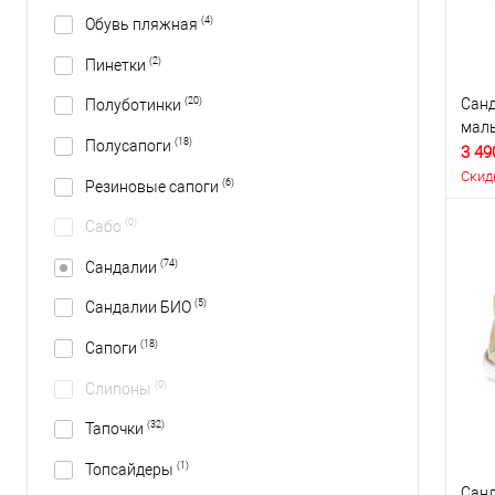
(4)
Обувь пляжная
(2)
Пинетки
Санд
(20)
Полуботинки
маль
(18)
Полусапоги
3 49
Скид
(6)
Резиновые сапоги
(0)
Сабо
(74)
Сандалии
(5)
Сандалии БИО
(18)
Сапоги
(0)
Слипоны
(32)
Тапочки
(1)
Топсайдеры
Санд