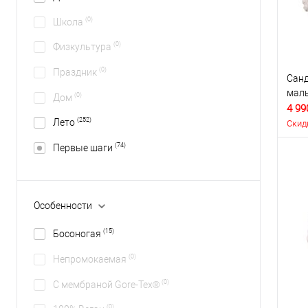
(0)
Школа
(0)
Физкультура
(0)
Праздник
Санд
маль
(0)
Дом
4 99
(252)
Лето
Скид
(74)
Первые шаги
Особенности
(15)
Босоногая
(0)
Непромокаемая
(0)
С мембраной Gore-Tex®
(0)