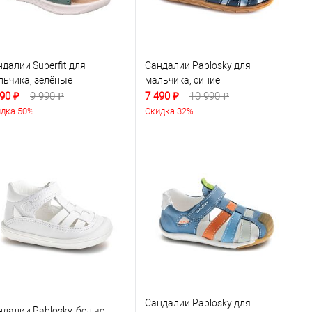
далии Superfit для
Сандалии Pablosky для
льчика, зелёные
мальчика, синие
90 ₽
9 990 ₽
7 490 ₽
10 990 ₽
дка 50%
Скидка 32%
Сандалии Pablosky для
ндалии Pablosky, белые