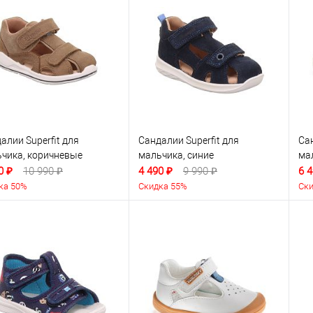
алии Superfit для
Сандалии Superfit для
Са
чика, коричневые
мальчика, синие
ма
0 ₽
10 990 ₽
4 490 ₽
9 990 ₽
6 4
ка 50%
Скидка 55%
Ски