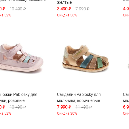
жёлтые
0 ₽
10 490 ₽
3 490 ₽
7 990 ₽
4 9
ка 52%
Скидка 56%
Ски
ножки Pablosky для
Сандалии Pablosky для
Са
чки, розовые
мальчика, коричневые
ма
0 ₽
10 490 ₽
7 990 ₽
11 490 ₽
6 9
ка 52%
Скидка 30%
Ски