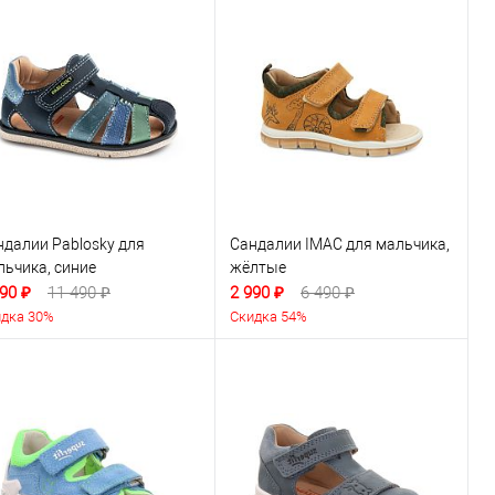
ндалии Pablosky для
Сандалии IMAC для мальчика,
льчика, синие
жёлтые
90 ₽
11 490 ₽
2 990 ₽
6 490 ₽
дка 30%
Скидка 54%