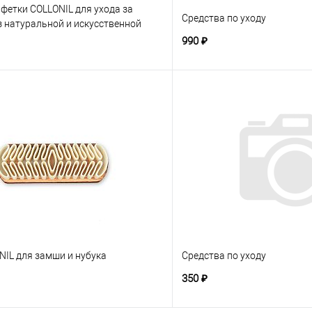
фетки COLLONIL для ухода за
Средства по уходу
 натуральной и искусственной
и, бесцветные
990 ₽
NIL для замши и нубука
Средства по уходу
350 ₽