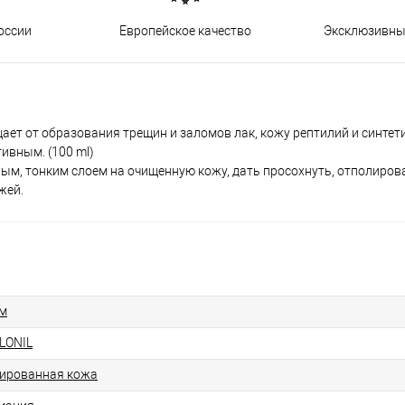
оссии
Европейское качество
Эксклюзивны
ает от образования трещин и заломов лак, кожу рептилий и синтет
ивным. (100 ml)
ым, тонким слоем на очищенную кожу, дать просохнуть, отполиров
жей.
м
LONIL
ированная кожа