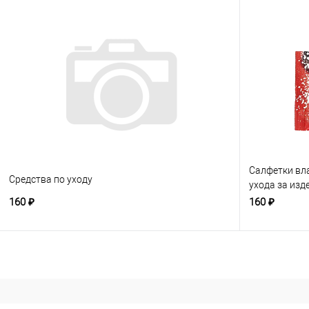
Салфетки вл
Средства по уходу
ухода за изд
бесцветные
160 ₽
160 ₽