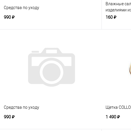
Влажные сал
Средства по уходу
изделиями из
лаковой кож
990 ₽
160 ₽
Средства по уходу
Щетка COLLO
990 ₽
1 490 ₽