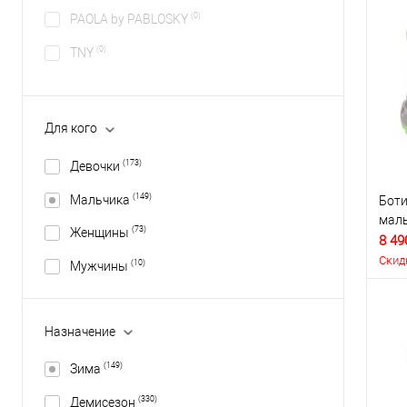
(0)
PAOLA by PABLOSKY
(0)
TNY
Для кого
(173)
Девочки
(149)
Мальчика
Боти
маль
(73)
Женщины
8 49
Скид
(10)
Мужчины
Назначение
(149)
Зима
(330)
Демисезон