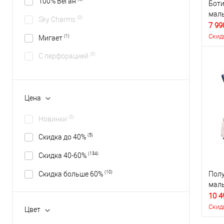
100% Веган
Боти
маль
(0)
Sky Charms
7 99
Скид
(1)
Мигает
(0)
С перфорацией
Цена
(0)
Новинки
(5)
Скидка до 40%
(134)
Скидка 40-60%
(10)
Скидка больше 60%
Полу
маль
10 4
Скид
Цвет