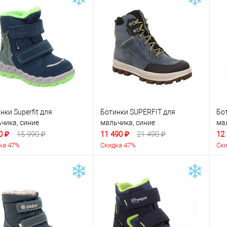
нки Superfit для
Ботинки SUPERFIT для
Бот
чика, синие
мальчика, синие
ма
0 ₽
15 990 ₽
11 490 ₽
21 490 ₽
12
ка 47%
Скидка 47%
Ски