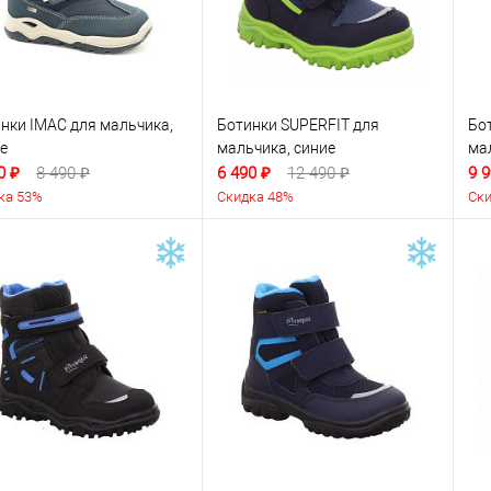
нки IMAC для мальчика,
Ботинки SUPERFIT для
Бот
е
мальчика, синие
ма
0 ₽
8 490 ₽
6 490 ₽
12 490 ₽
9 9
ка 53%
Скидка 48%
Ски