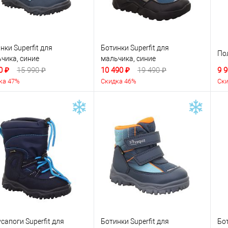
нки Superfit для
Ботинки Superfit для
По
чика, синие
мальчика, синие
0 ₽
15 990 ₽
10 490 ₽
19 490 ₽
9 9
ка 47%
Скидка 46%
Ски
сапоги Superfit для
Ботинки Superfit для
Бо