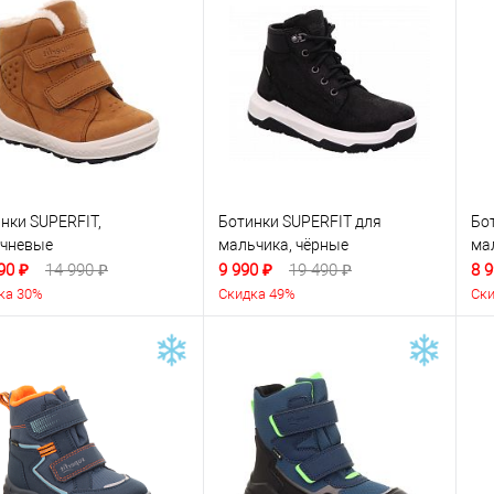
нки SUPERFIT,
Ботинки SUPERFIT для
Бо
ичневые
мальчика, чёрные
ма
90 ₽
14 990 ₽
9 990 ₽
19 490 ₽
8 9
ка 30%
Скидка 49%
Ски