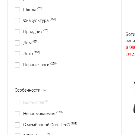
(74)
Школа
(167)
Физкультура
(20)
Праздник
Боти
сини
(65)
Дом
3 99
(302)
Лето
Скид
(220)
Первые шаги
Особенности
(0)
Босоногая
(135)
Непромокаемая
(108)
С мембраной Gore-Tex®
(5)