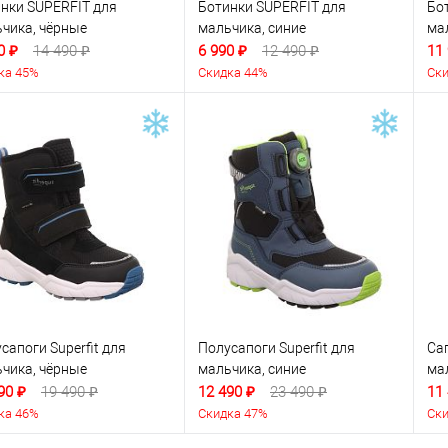
нки SUPERFIT для
Ботинки SUPERFIT для
Бо
чика, чёрные
мальчика, синие
ма
0 ₽
14 490 ₽
6 990 ₽
12 490 ₽
11
ка 45%
Скидка 44%
Ски
сапоги Superfit для
Полусапоги Superfit для
Са
чика, чёрные
мальчика, синие
ма
90 ₽
19 490 ₽
12 490 ₽
23 490 ₽
11
ка 46%
Скидка 47%
Ски