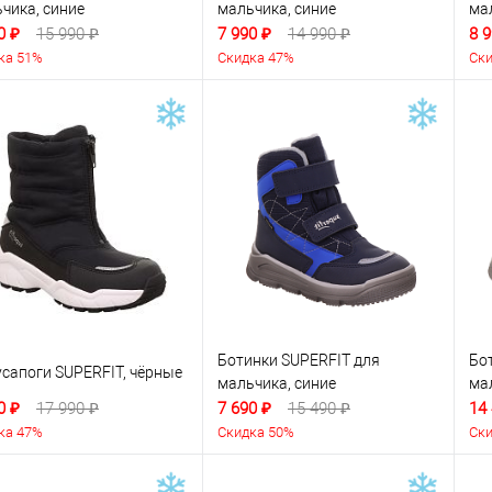
чика, синие
мальчика, синие
ма
0 ₽
15 990 ₽
7 990 ₽
14 990 ₽
8 9
ка 51%
Скидка 47%
Ски
Ботинки SUPERFIT для
Бот
сапоги SUPERFIT, чёрные
мальчика, синие
ма
0 ₽
17 990 ₽
7 690 ₽
15 490 ₽
14
ка 47%
Скидка 50%
Ски