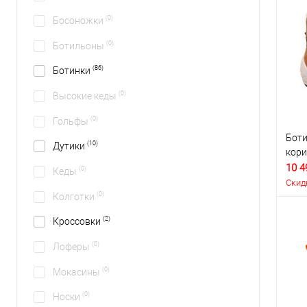
(0)
Босоножки
(0)
Ботильоны
(86)
Ботинки
(0)
Высокие кеды
(0)
Гольфы
Боти
(10)
Дутики
кор
10 4
(0)
Кеды
Скид
(0)
Колготки
(2)
Кроссовки
(0)
Лоферы
(0)
Мокасины
(0)
Носки