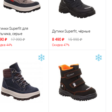
инки Superfit для
Дутики Superfit, чёрные
льчика, серые
90 ₽
17 990 ₽
8 490 ₽
15 990 ₽
дка 44%
Скидка 47%