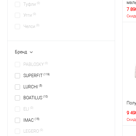
маль
(0)
Туфли
7 89
(0)
Угги
Скид
(0)
Челси
Бренд
(0)
PABLOSKY
(119)
SUPERFIT
(5)
LURCHI
(10)
BOATILUS
Полу
(0)
ELI
9 49
Скид
(15)
IMAC
(0)
LEGERO