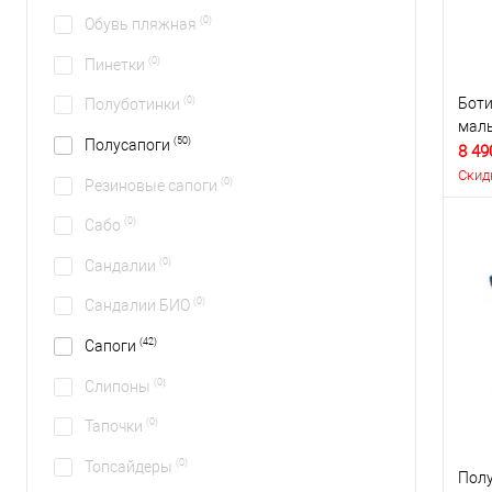
(0)
Обувь пляжная
(0)
Пинетки
Боти
(0)
Полуботинки
маль
(50)
Полусапоги
8 49
Скид
(0)
Резиновые сапоги
(0)
Сабо
(0)
Сандалии
(0)
Сандалии БИО
(42)
Сапоги
(0)
Слипоны
(0)
Тапочки
(0)
Топсайдеры
Полу