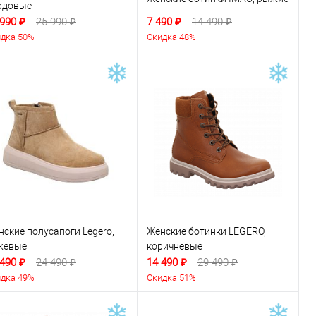
рдовые
 990 ₽
25 990 ₽
7 490 ₽
14 490 ₽
дка 50%
Скидка 48%
нские полусапоги Legero,
Женские ботинки LEGERO,
жевые
коричневые
 490 ₽
24 490 ₽
14 490 ₽
29 490 ₽
дка 49%
Скидка 51%