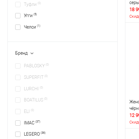
сер
(0)
Туфли
18 9
(5)
Угги
Скид
(1)
Челси
Бренд
(0)
PABLOSKY
(0)
SUPERFIT
(0)
LURCHI
(0)
BOATILUS
Женс
чёр
(0)
ELI
12 9
Скид
(37)
IMAC
(36)
LEGERO