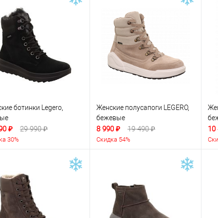
кие ботинки Legero,
Женские полусапоги LEGERO,
Же
ные
бежевые
бе
90 ₽
29 990 ₽
8 990 ₽
19 490 ₽
10
ка 30%
Скидка 54%
Ски