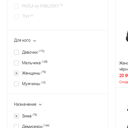
(0)
PAOLA by PABLOSKY
(0)
TNY
Для кого
(172)
Девочки
(149)
Мальчика
Женс
чёр
(73)
Женщины
20 9
Скид
(10)
Мужчины
Назначение
(73)
Зима
(144)
Демисезон