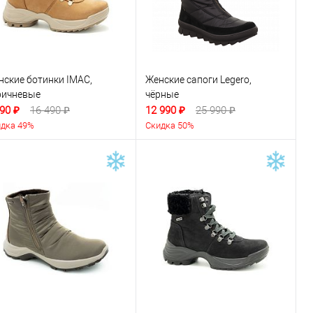
нские ботинки IMAC,
Женские сапоги Legero,
ричневые
чёрные
90 ₽
16 490 ₽
12 990 ₽
25 990 ₽
дка 49%
Скидка 50%