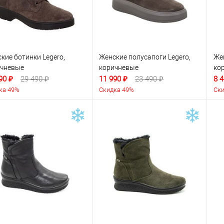
кие ботинки Legero,
Женские полусапоги Legero,
Же
ичневые
коричневые
ко
90 ₽
29 490 ₽
11 990 ₽
23 490 ₽
8 4
ка 49%
Скидка 49%
Ски