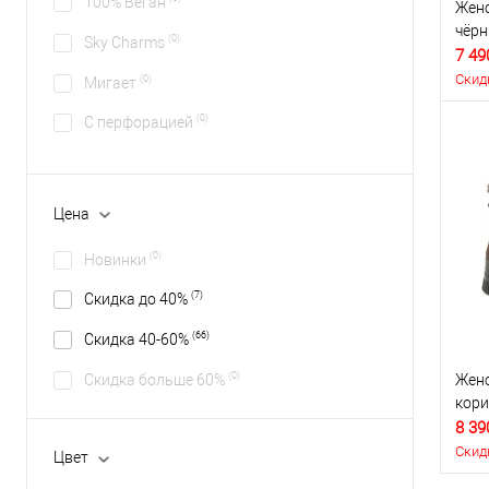
100% Веган
Женс
чёр
(0)
Sky Charms
7 49
Скид
(0)
Мигает
(0)
С перфорацией
Цена
(0)
Новинки
(7)
Скидка до 40%
(66)
Скидка 40-60%
(0)
Скидка больше 60%
Женс
кор
8 39
Скид
Цвет