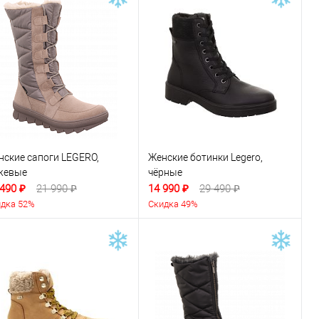
нские сапоги LEGERO,
Женские ботинки Legero,
жевые
чёрные
 490 ₽
21 990 ₽
14 990 ₽
29 490 ₽
дка 52%
Скидка 49%