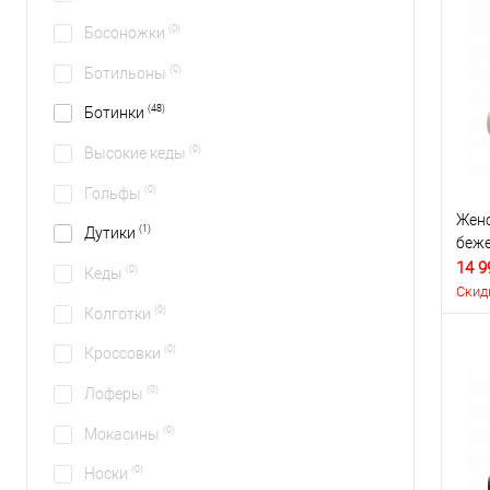
(0)
Босоножки
(0)
Ботильоны
(48)
Ботинки
(0)
Высокие кеды
(0)
Гольфы
Женс
(1)
Дутики
беж
14 9
(0)
Кеды
Скид
(0)
Колготки
(0)
Кроссовки
(0)
Лоферы
(0)
Мокасины
(0)
Носки