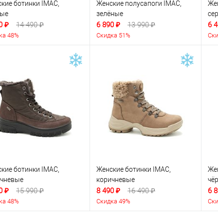
кие ботинки IMAC,
Женские полусапоги IMAC,
Же
ные
зелёные
се
0 ₽
14 490 ₽
6 890 ₽
13 990 ₽
6 4
ка 48%
Скидка 51%
Ски
кие ботинки IMAC,
Женские ботинки IMAC,
Же
ичневые
коричневые
чё
0 ₽
15 990 ₽
8 490 ₽
16 490 ₽
6 8
ка 48%
Скидка 49%
Ски