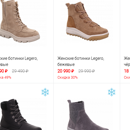
кие ботинки Legero,
Женские ботинки Legero,
Жен
евые
бежевые
чё
90 ₽
29 490 ₽
20 990 ₽
29 990 ₽
18
ка 49%
Скидка 30%
Ски