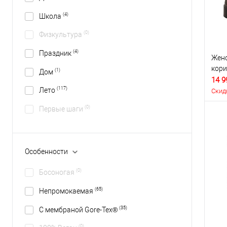
(4)
Школа
(0)
Физкультура
(4)
Праздник
Женс
кор
(1)
Дом
14 9
(117)
Лето
Скид
(0)
Первые шаги
Особенности
(0)
Босоногая
(65)
Непромокаемая
(35)
С мембраной Gore-Tex®
(0)