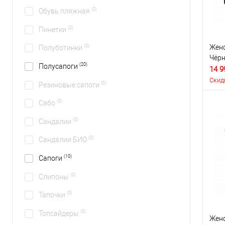
(0)
Обувь пляжная
(0)
Пинетки
Женс
(0)
Полуботинки
Чёр
(20)
Полусапоги
14 9
Скид
(0)
Резиновые сапоги
(0)
Сабо
(0)
Сандалии
(0)
Сандалии БИО
(10)
Сапоги
(0)
Слипоны
(0)
Тапочки
(0)
Топсайдеры
Женс