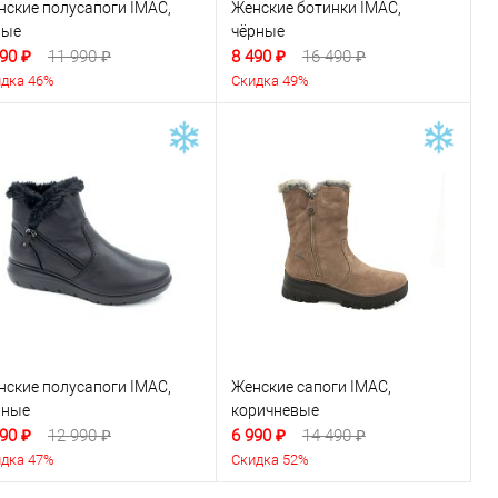
нские полусапоги IMAC,
Женские ботинки IMAC,
рые
чёрные
90 ₽
11 990 ₽
8 490 ₽
16 490 ₽
дка 46%
Скидка 49%
нские полусапоги IMAC,
Женские сапоги IMAC,
рные
коричневые
90 ₽
12 990 ₽
6 990 ₽
14 490 ₽
дка 47%
Скидка 52%