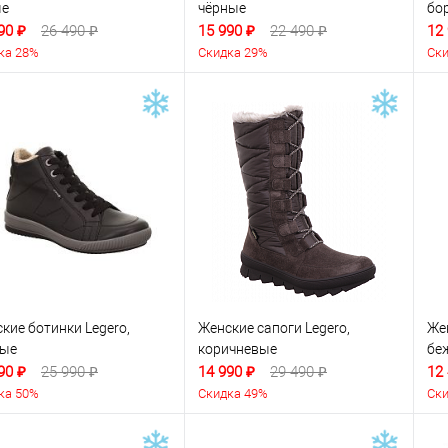
ые
чёрные
бо
90 ₽
26 490 ₽
15 990 ₽
22 490 ₽
12
ка 28%
Скидка 29%
Ски
кие ботинки Legero,
Женские сапоги Legero,
Же
ные
коричневые
бе
90 ₽
25 990 ₽
14 990 ₽
29 490 ₽
12
ка 50%
Скидка 49%
Ски